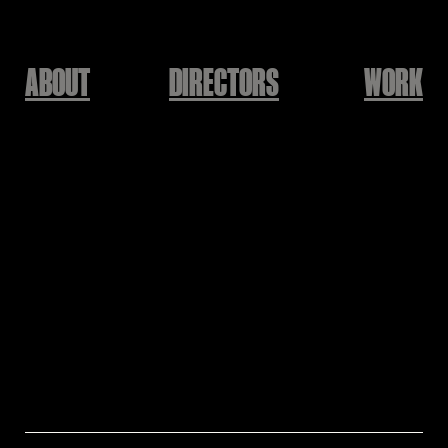
ABOUT
DIRECTORS
WORK
토스증권
글로벌 CEO에게 직접 듣는
실적 발표 | 토스증권
어닝콜 편
서지훈